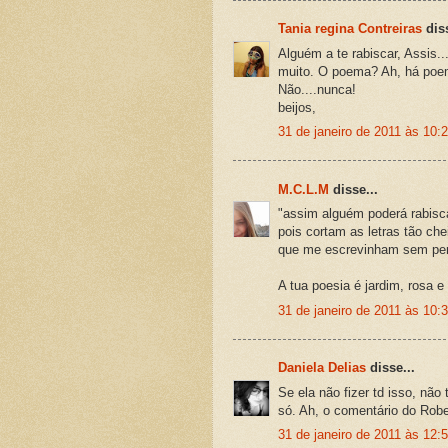
Tania regina Contreiras
diss
Alguém a te rabiscar, Assis.
muito. O poema? Ah, há poe
Não....nunca!
beijos,
31 de janeiro de 2011 às 10:
M.C.L.M
disse...
"assim alguém poderá rabisc
pois cortam as letras tão ch
que me escrevinham sem pena
A tua poesia é jardim, rosa e
31 de janeiro de 2011 às 10:
Daniela Delias
disse...
Se ela não fizer td isso, nã
só. Ah, o comentário do Robe
31 de janeiro de 2011 às 12: