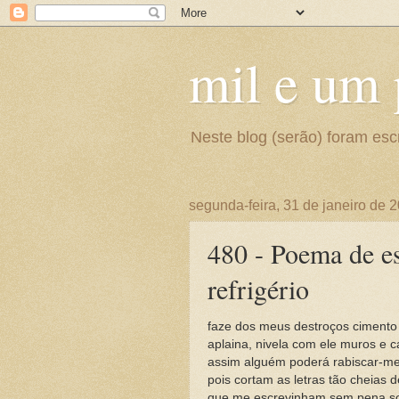
mil e um
Neste blog (serão) foram esc
segunda-feira, 31 de janeiro de 
480 - Poema de es
refrigério
faze dos meus destroços cimento
aplaina, nivela com ele muros e 
assim alguém poderá rabiscar-me
pois cortam as letras tão cheias 
que me escrevinham sem pena so