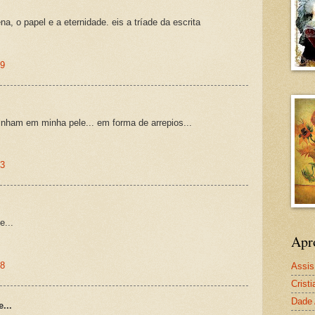
na, o papel e a eternidade. eis a tríade da escrita
29
nham em minha pele... em forma de arrepios...
33
e...
Apr
28
Assis 
Crist
Dade
...