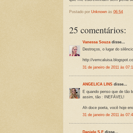
Postado por
Unknown
às
06:54
25 comentários:
Vanessa Souza
disse...
Destroços, o lugar do silênci
http://vemcaluisa.blogspot.c
31 de janeiro de 2011 às 07:
ANGELICA LINS
disse...
E quando penso que de tão b
assim, tão : INEFÁVEL!
Ah doce poeta, você hoje en
31 de janeiro de 2011 às 07:
Daniele S.F
disse...