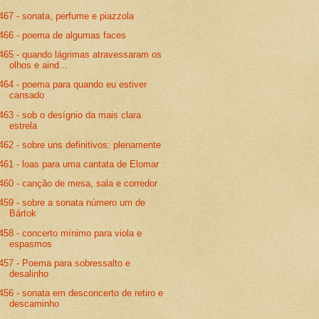
467 - sonata, perfume e piazzola
466 - poema de algumas faces
465 - quando lágrimas atravessaram os
olhos e aind...
464 - poema para quando eu estiver
cansado
463 - sob o desígnio da mais clara
estrela
462 - sobre uns definitivos: plenamente
461 - loas para uma cantata de Elomar
460 - canção de mesa, sala e corredor
459 - sobre a sonata número um de
Bártok
458 - concerto mínimo para viola e
espasmos
457 - Poema para sobressalto e
desalinho
456 - sonata em desconcerto de retiro e
descaminho