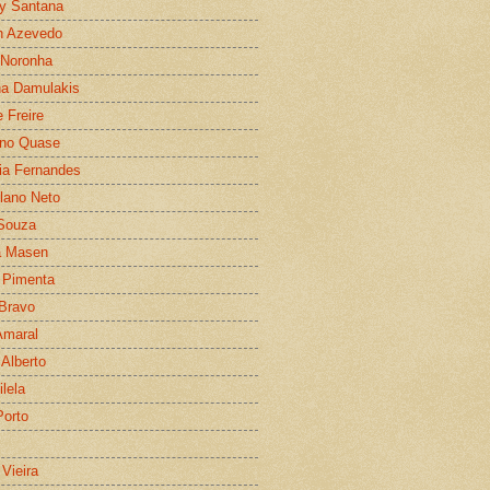
y Santana
h Azevedo
 Noronha
a Damulakis
e Freire
ano Quase
lia Fernandes
lano Neto
 Souza
a Masen
 Pimenta
Bravo
Amaral
 Alberto
ilela
Porto
 Vieira