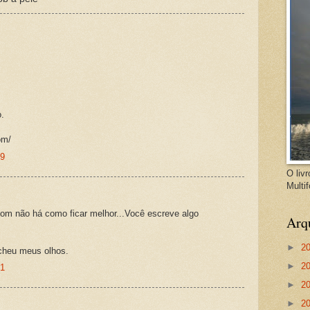
o.
om/
19
O livr
Multif
om não há como ficar melhor...Você escreve algo
Arq
►
2
cheu meus olhos.
►
2
41
►
2
►
2