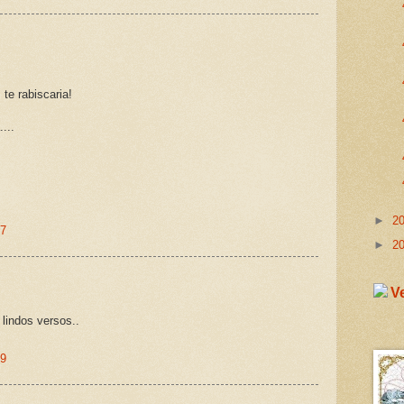
te rabiscaria!
...
►
2
27
►
2
 lindos versos..
09