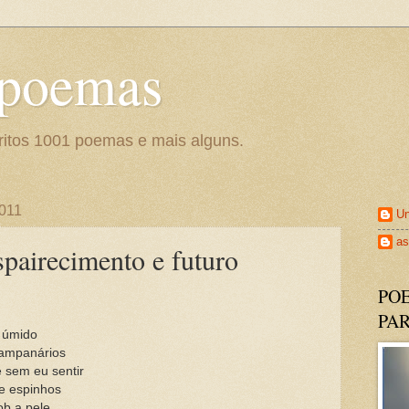
 poemas
ritos 1001 poemas e mais alguns.
2011
U
as
pairecimento e futuro
PO
PA
 úmido
campanários
 sem eu sentir
de espinhos
b a pele