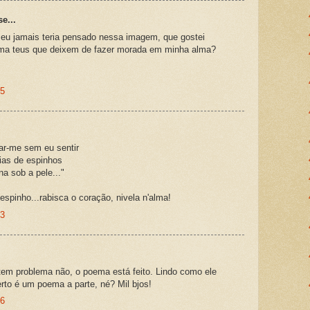
e...
..eu jamais teria pensado nessa imagem, que gostei
ma teus que deixem de fazer morada em minha alma?
25
ar-me sem eu sentir
eias de espinhos
 sob a pele..."
 espinho...rabisca o coração, nivela n'alma!
33
o tem problema não, o poema está feito. Lindo como ele
rto é um poema a parte, né? Mil bjos!
56