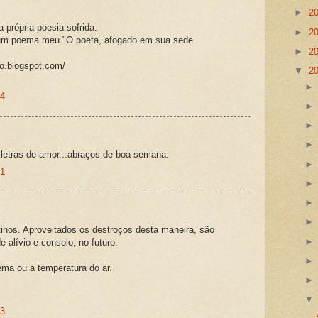
►
2
 própria poesia sofrida.
►
2
um poema meu "O poeta, afogado em sua sede
►
2
o.blogspot.com/
▼
2
24
etras de amor...abraços de boa semana.
01
stinos. Aproveitados os destroços desta maneira, são
 alívio e consolo, no futuro.
oema ou a temperatura do ar.
13