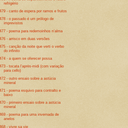
refrigério
479 - canto de espera por ramos e frutos
478 - o passado é um prólogo de
imprevistos
477 - poema para redemoinhos n’alma
476 - arrisco em duas versões
475 - canção da noite que verti o verbo
do infinito
474 - a quem se oferecer possa
473 - tocata l’après-midi (com variação
para cello)
472 - outro ensaio sobre a astúcia
mineral
471 - poema esquivo para contralto e
baixo
470 - primeiro ensaio sobre a astúcia
mineral
469 - poema para uma invernada de
anelos
468 - vivre sa vie