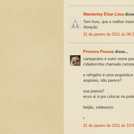
Wanderley Elian Lima
disse
Tem hora, que o melhor mesm
Abração
31 de janeiro de 2011 às 09:
Primeira Pessoa
disse...
campanário é outro nome pra 
cidadezinha chamada campan
e refrigério é uma esquisiti
arapirara, não parece?
sua poesia?
essa aí é pra colocar na prat
beijão, zédeassis.
r.
31 de janeiro de 2011 às 10: