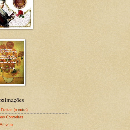
oximações
Freitas (o outro)
iano Contreiras
 Amorim