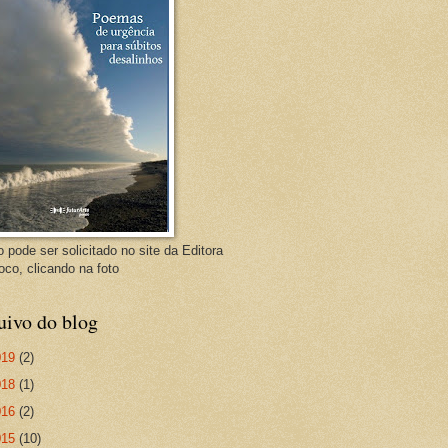
o pode ser solicitado no site da Editora
oco, clicando na foto
uivo do blog
019
(2)
018
(1)
016
(2)
015
(10)