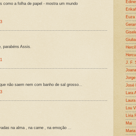
Edine
jos como a folha de papel - mostra um mundo
Erika
Euza
33
Geran
Gisel
Giuli
, parabéns Assis.
Herci
Hercu
51
J. F.
Joan
Jorge
s que não saem nem com banho de sal grosso...
José 
53
Lara 
Laura
Lou V
Líria 
Mai
adas na alma , na carne , na emoção ...
Maria