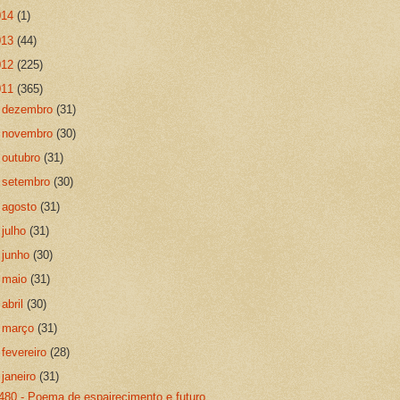
014
(1)
013
(44)
012
(225)
011
(365)
►
dezembro
(31)
►
novembro
(30)
►
outubro
(31)
►
setembro
(30)
►
agosto
(31)
►
julho
(31)
►
junho
(30)
►
maio
(31)
►
abril
(30)
►
março
(31)
►
fevereiro
(28)
▼
janeiro
(31)
480 - Poema de espairecimento e futuro