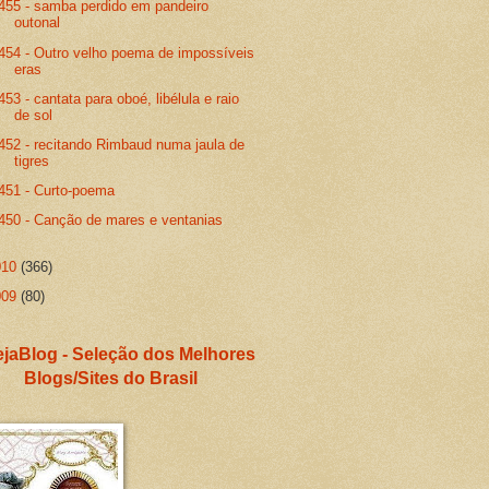
455 - samba perdido em pandeiro
outonal
454 - Outro velho poema de impossíveis
eras
453 - cantata para oboé, libélula e raio
de sol
452 - recitando Rimbaud numa jaula de
tigres
451 - Curto-poema
450 - Canção de mares e ventanias
010
(366)
009
(80)